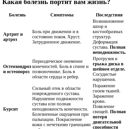
Какая болезнь
портит вам жизнь?
Болезнь
Симптомы
Последствия
Возникновение
шпор и
Боль при движении и в
кистообразных
Артрит и
состоянии покоя. Хруст.
структур.
артроз
Затрудненное движение.
Деформация
сустава.
Полная
неподвижность.
Протрузия и
Периодическое онемение
грыжа диска в
Остеохондроз
конечностей. Боль в спине и
шейном отделе.
и остеопороз
позвоночнике. Боль в
Сосудистые
области сердца и ребер.
нарушения.
Поражение
Сильный отек в области
гноем тканей.
поврежденного сустава.
Заражение
Нарушение подвижности
крови.
сустава или полная
Появление
Бурсит
неподвижность конечности.
свищей.
Полная
Болезненные ощущения при
потеря
пальпации. Покраснение
двигательной
кожи с нечеткими границами
способности