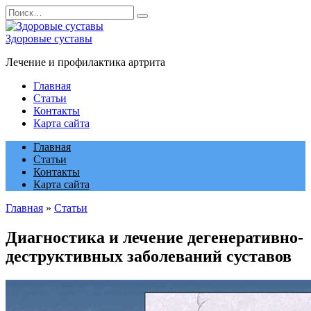
Перейти
Search
к
for:
содержанию
Здоровые суставы
Лечение и профилактика артрита
Главная
Статьи
Контакты
Карта сайта
Главная
Статьи
Контакты
Карта сайта
Главная
»
Статьи
Диагностика и лечение дегенеративно-
деструктивных заболеваний суставов