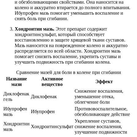
и обезболивающими свойствами. Она наносится на
колено и аккуратно втирается до полного впитывания.
Ибупрофен мазь помогает уменьшить воспаление и
снять боль при сгибании.
Хондроитин мазь.
Этот препарат содержит
хондроитинсульфат, который способствует
восстановлению и защите хрящевой ткани суставов.
Мазь наносится на поврежденное колено и аккуратно
распределяется по всей области. Хондроитин мазь
помогает снизить воспаление, укрепить суставы и
улучшить подвижность при сгибании колена.
Сравнение мазей для боли в колене при сгибании
Название
Активное
Эффект
мази
вещество
Снижение воспаления,
Диклофенак
Диклофенак
уменьшение отека,
гель
облегчение боли
Ибупрофен
Противовоспалительное,
Ибупрофен
мазь
обезболивающее действие
Укрепление суставов,
Хондроитин
Хондроитинсульфат
снижение воспаления,
мазь
улучшение подвижности