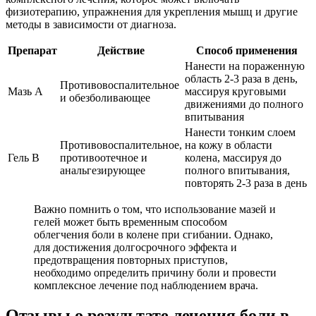
физиотерапию, упражнения для укрепления мышц и другие
методы в зависимости от диагноза.
Препарат
Действие
Способ применения
Нанести на пораженную
область 2-3 раза в день,
Противовоспалительное
Мазь A
массируя круговыми
и обезболивающее
движениями до полного
впитывания
Нанести тонким слоем
Противовоспалительное,
на кожу в области
Гель B
противоотечное и
колена, массируя до
анальгезирующее
полного впитывания,
повторять 2-3 раза в день
Важно помнить о том, что использование мазей и
гелей может быть временным способом
облегчения боли в колене при сгибании. Однако,
для достижения долгосрочного эффекта и
предотвращения повторных приступов,
необходимо определить причину боли и провести
комплексное лечение под наблюдением врача.
Отзывы о результате лечения боли в