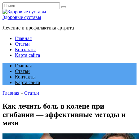
Перейти
Search
к
for:
содержанию
Здоровые суставы
Лечение и профилактика артрита
Главная
Статьи
Контакты
Карта сайта
Главная
Статьи
Контакты
Карта сайта
Главная
»
Статьи
Как лечить боль в колене при
сгибании — эффективные методы и
мази