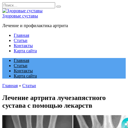
Перейти
Search
к
for:
содержанию
Здоровые суставы
Лечение и профилактика артрита
Главная
Статьи
Контакты
Карта сайта
Главная
Статьи
Контакты
Карта сайта
Главная
»
Статьи
Лечение артрита лучезапястного
сустава с помощью лекарств