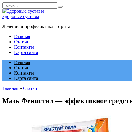
Перейти
Search
к
for:
содержанию
Здоровые суставы
Лечение и профилактика артрита
Главная
Статьи
Контакты
Карта сайта
Главная
Статьи
Контакты
Карта сайта
Главная
»
Статьи
Мазь Фенистил — эффективное средство