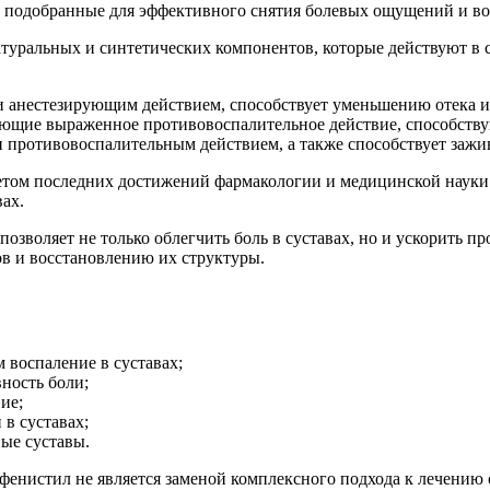
о подобранные для эффективного снятия болевых ощущений и во
атуральных и синтетических компонентов, которые действуют в
и анестезирующим действием, способствует уменьшению отека и
имеющие выраженное противовоспалительное действие, способст
и противовоспалительным действием, а также способствует заж
четом последних достижений фармакологии и медицинской науки
вах.
воляет не только облегчить боль в суставах, но и ускорить пр
 и восстановлению их структуры.
воспаление в суставах;
ность боли;
ие;
в суставах;
ные суставы.
 фенистил не является заменой комплексного подхода к лечению