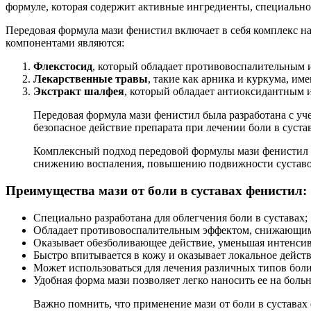
формуле, которая содержит активные ингредиенты, специальн
Передовая формула мази фенистил включает в себя комплекс н
компонентами являются:
Флекстосид
, который обладает противовоспалительным 
Лекарственные травы
, такие как арника и куркума, 
Экстракт шалфея
, который обладает антиоксидантным 
Передовая формула мази фенистил была разработана с у
безопасное действие препарата при лечении боли в суста
Комплексный подход передовой формулы мази фенистил поз
снижению воспаления, повышению подвижности суставов
Преимущества мази от боли в суставах фенистил:
Специально разработана для облегчения боли в суставах;
Обладает противовоспалительным эффектом, снижающим 
Оказывает обезболивающее действие, уменьшая интенсив
Быстро впитывается в кожу и оказывает локальное действ
Может использоваться для лечения различных типов боли 
Удобная форма мази позволяет легко наносить ее на боль
Важно помнить, что применение мази от боли в суставах