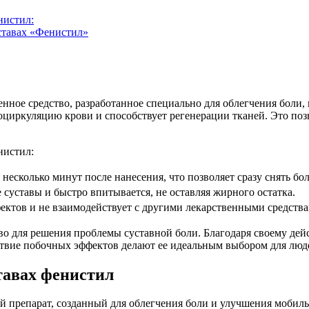
нистил:
уставах «Фенистил»
енное средство, разработанное специально для облегчения боли, 
оциркуляцию крови и способствует регенерации тканей. Это по
нистил:
 несколько минут после нанесения, что позволяет сразу снять бо
 суставы и быстро впитывается, не оставляя жирного остатка.
ктов и не взаимодействует с другими лекарственными средствам
о для решения проблемы суставной боли. Благодаря своему дейс
ствие побочных эффектов делают ее идеальным выбором для люде
тавах фенистил
ой препарат, созданный для облегчения боли и улучшения мобил