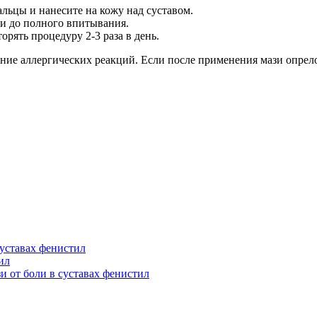
альцы и нанесите на кожу над суставом.
и до полного впитывания.
рять процедуру 2-3 раза в день.
ление аллергических реакций. Если после применения мази опрел
суставах фенистил
ил
 от боли в суставах фенистил