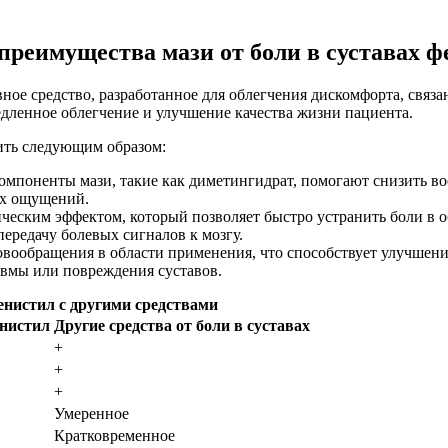
преимущества мази от боли в суставах ф
ное средство, разработанное для облегчения дискомфорта, связа
едленное облегчение и улучшение качества жизни пациента.
ить следующим образом:
мпоненты мази, такие как диметингидрат, помогают снизить вос
ых ощущений.
ческим эффектом, который позволяет быстро устранить боли в об
ередачу болевых сигналов к мозгу.
овообращения в области применения, что способствует улучшени
авмы или повреждения суставов.
енистил с другими средствами
енистил
Другие средства от боли в суставах
+
+
+
Умеренное
Кратковременное