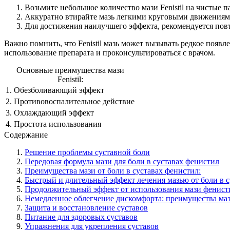
Возьмите небольшое количество мази Fenistil на чистые п
Аккуратно втирайте мазь легкими круговыми движениям
Для достижения наилучшего эффекта, рекомендуется повто
Важно помнить, что Fenistil мазь может вызывать редкое появ
использование препарата и проконсультироваться с врачом.
Основные преимущества мази
Fenistil:
1.
Обезболивающий эффект
2.
Противовоспалительное действие
3.
Охлаждающий эффект
4.
Простота использования
Содержание
Решение проблемы суставной боли
Передовая формула мази для боли в суставах фенистил
Преимущества мази от боли в суставах фенистил:
Быстрый и длительный эффект лечения мазью от боли в 
Продолжительный эффект от использования мази фенист
Немедленное облегчение дискомфорта: преимущества мази
Защита и восстановление суставов
Питание для здоровых суставов
Упражнения для укрепления суставов