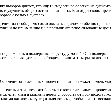
ших выборов для тех, кто ищет немедленное облегчение дискомфо
в, и улучшить общее состояние пациента. Благодаря своим пре
борьбе с болью в суставах.
 фенистил необходимо согласовывать с врачом, особенно при н
трукции по применению и не превышайте рекомендованные дозы,
 подвижность и поддерживая структуру костей. Они подвержен
осстановления суставов необходимо принимать меры, включая п
 Включение определенных продуктов в рацион может помочь укр
 и зеленый чай, помогает бороться с воспалительными процесса
фрукты, киви и красный перец, способствуют производству колл
акими как лосось, тунец и льняное семя, чтобы снизить воспал