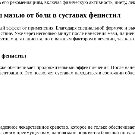
ь его рекомендациям, включая физическую активность, диету, л
мазью от боли в суставах фенистил
й эффект от применения. Благодаря специальной формуле и выс
действие. Уже через несколько минут после нанесения мази, па
ятным для пациента, но и важным фактором в лечении, так как о
 фенистил
акже обеспечивает продолжительный эффект лечения. После нане
центрацию. Это позволяет суставам находиться в состоянии обл
адежное лекарственное средство, которое не только обеспечивает
я своим преимуществам, данная мазь пользуется большой попул