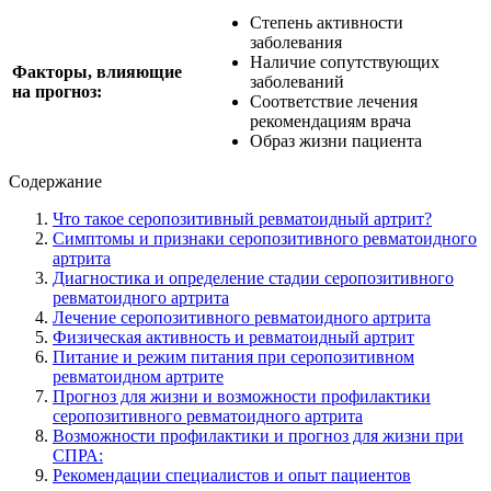
Степень активности
заболевания
Наличие сопутствующих
Факторы, влияющие
заболеваний
на прогноз:
Соответствие лечения
рекомендациям врача
Образ жизни пациента
Содержание
Что такое серопозитивный ревматоидный артрит?
Симптомы и признаки серопозитивного ревматоидного
артрита
Диагностика и определение стадии серопозитивного
ревматоидного артрита
Лечение серопозитивного ревматоидного артрита
Физическая активность и ревматоидный артрит
Питание и режим питания при серопозитивном
ревматоидном артрите
Прогноз для жизни и возможности профилактики
серопозитивного ревматоидного артрита
Возможности профилактики и прогноз для жизни при
СПРА:
Рекомендации специалистов и опыт пациентов