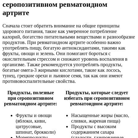
серопозитивном ревматоидном
артрите
Сначала стоит обратить внимание на общие принципы
здорового питания, такие как умеренное потребление
калорий, богатство питательными веществами и разнообразие
продуктов. При ревматоидном артрите особенно важно
употреблять пищу, богатую антиоксидантами, такими как
фрукты, овощи и зелень. Они помогают бороться с
окислительным стрессом и снижают уровень воспаления в
организме. Также рекомендуется употреблять продукты,
богатые омега-3 жирными кислотами, такие как лосось,
тунец, грецкие орехи и льняное семя, так как они имеют
противовоспалительные свойства.
Продукты, полезные
Продукты, которые следует
при серопозитивном
избегать при серопозитивном
ревматоидном артрите:
ревматоидном артрите:
Фрукты и овощи
Насыщенные жиры (масло,
(яблоки, киви,
сливки, жареная пища)
цитрусовые,
Продукты с высоким
шпинат, брокколи)
содержанием сахара
Морепродукты
(сладости, газированные