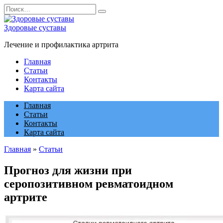
Перейти
Search
к
for:
содержанию
Здоровые суставы
Лечение и профилактика артрита
Главная
Статьи
Контакты
Карта сайта
Главная
Статьи
Контакты
Карта сайта
Главная
»
Статьи
Прогноз для жизни при
серопозитивном ревматоидном
артрите