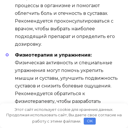
процессы в организме и помогают
облегчить боль и отечность в суставах.
Рекомендуется проконсультироваться с
врачом, чтобы выбрать наиболее
подходящий препарат и определить его
дозировку.
Физиотерапия и упражнения:
Физическая активность и специальные
упражнения могут помочь укрепить
мышцы и суставы, улучшить подвижность
суставов и снизить болевые ощущения.
Рекомендуется обратиться к
физиотерапевту, чтобы разработать
индивидуальный режим занятий.
Этот сайт использует cookie для хранения данных.
Продолжая использовать сайт, Вы даете свое согласие на
Использование горячих и холодных
работу с этими файлами.
OK
компрессов:
Некоторые пациенты